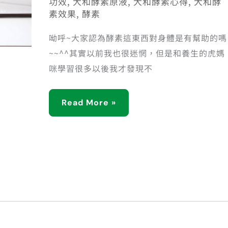
功效
,
大和酵素原液
,
大和酵素心得
,
大和酵
素效果
,
酵素
呦呼~大家認為酵素這東西對身體是有幫助的嗎
~~^^其實以前我也很迷惘，但是和養生的虎媽
咪學習很多以後我才發現不
Read More »