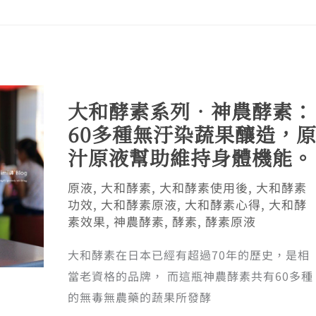
大和酵素系列．神農酵素：
60多種無汙染蔬果釀造，
汁原液幫助維持身體機能。
原液
,
大和酵素
,
大和酵素使用後
,
大和酵素
功效
,
大和酵素原液
,
大和酵素心得
,
大和酵
素效果
,
神農酵素
,
酵素
,
酵素原液
大和酵素在日本已經有超過70年的歷史，是相
當老資格的品牌， 而這瓶神農酵素共有60多種
的無毒無農藥的蔬果所發酵