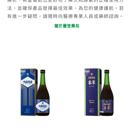
法，並確保產品發揮最佳效果，為您的健康護航。若
有進一步疑問，請隨時向醫療專業人員或藥師諮詢。
關於麗登藥局
原
目
原
目
始
前
始
前
價
價
價
價
格：
格：
格：
格
NT$2,500。
NT$2,250。
NT$2,800。
NT