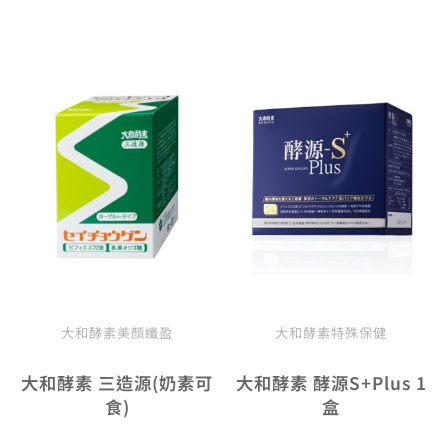
原
目
原
目
始
前
始
前
價
價
價
價
格：
格：
格：
格
NT$1,080。
NT$972。
NT$2,700。
NT
大和酵素美顏纖盈
大和酵素特殊保健
大和酵素 三造源(奶素可
大和酵素 酵源S+Plus 1
食)
盒