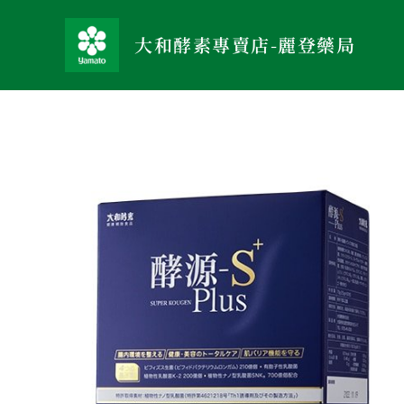
跳
至
大和酵素專賣店-麗登藥局
主
要
內
容