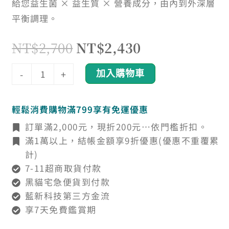
數
給您益生菌 × 益生質 × 營養成分，由內到外深層
量
平衡調理。
NT$
2,700
NT$
2,430
加入購物車
-
+
輕鬆消費購物滿799享有免運優惠
訂單滿2,000元，現折200元…依門檻折扣。
滿1萬以上，結帳金額享9折優惠(優惠不重覆累
計)
7-11超商取貨付款
黑貓宅急便貨到付款
藍新科技第三方金流
享7天免費鑑賞期