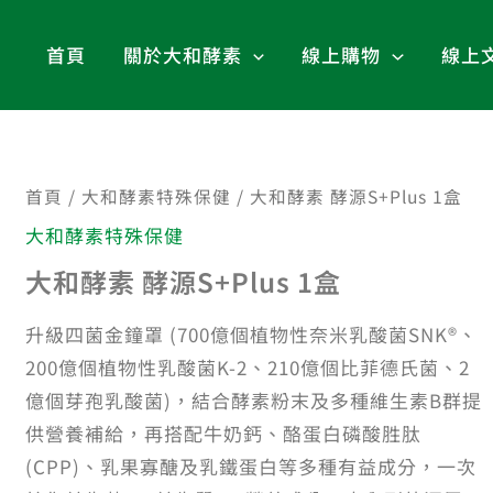
首頁
關於大和酵素
線上購物
線上
首頁
/
大和酵素特殊保健
/ 大和酵素 酵源S+Plus 1盒
大
原
目
和
大和酵素特殊保健
始
前
酵
大和酵素 酵源S+Plus 1盒
素
價
價
酵
升級四菌金鐘罩 (700億個植物性奈米乳酸菌SNK®、
源
200億個植物性乳酸菌K-2、210億個比菲德氏菌、2
格：
格：
S+Plus
億個芽孢乳酸菌)，結合酵素粉末及多種維生素B群提
NT$2,700。
NT$2,430。
1
供營養補給，再搭配牛奶鈣、酪蛋白磷酸胜肽
盒
(CPP)、乳果寡醣及乳鐵蛋白等多種有益成分，一次