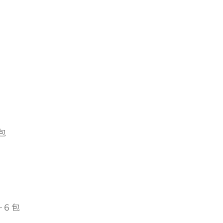
包
~６包