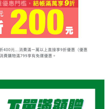
現折400元….消費滿ㄧ萬以上直接享9折優惠（優惠
消費購物滿799享有免運優惠。