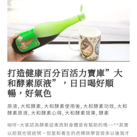
打造健康百分百活力寶庫”大
和酵素原液”，日日喝好順
暢，好氣色
原液
,
大和酵素
,
大和酵素使用後
,
大和酵素功效
,
大和
酵素原液
,
大和酵素心得
,
大和酵素效果
,
酵素
呦呼~大家認為酵素這東西對身體是有幫助的嗎~~^^其實
以前我也很迷惘，但是和養生的虎媽咪學習很多以後我才