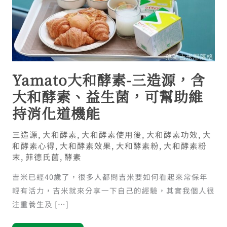
Yamato大和酵素-三造源，含
大和酵素、益生菌，可幫助維
持消化道機能
三造源
,
大和酵素
,
大和酵素使用後
,
大和酵素功效
,
大
和酵素心得
,
大和酵素效果
,
大和酵素粉
,
大和酵素粉
末
,
菲德氏菌
,
酵素
吉米已經40歲了，很多人都問吉米要如何看起來常保年
輕有活力，吉米就來分享一下自己的經驗，其實我個人很
注重養生及 […]