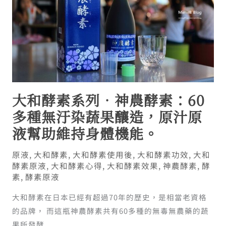
大和酵素系列．神農酵素：60
多種無汙染蔬果釀造，原汁原
液幫助維持身體機能。
原液
,
大和酵素
,
大和酵素使用後
,
大和酵素功效
,
大和
酵素原液
,
大和酵素心得
,
大和酵素效果
,
神農酵素
,
酵
素
,
酵素原液
大和酵素在日本已經有超過70年的歷史，是相當老資格
的品牌， 而這瓶神農酵素共有60多種的無毒無農藥的蔬
果所發酵