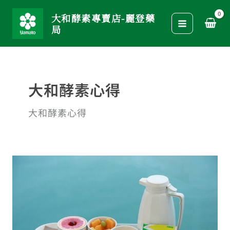
跳
大和酵素專賣店-麗登藥
至
局
主
要
內
容
大和酵素心得
大和酵素心得