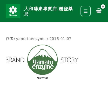
跳
大和酵素專賣店-麗登藥
至
局
主
要
內
容
作者:
yamatoenzyme
/
2016-01-07