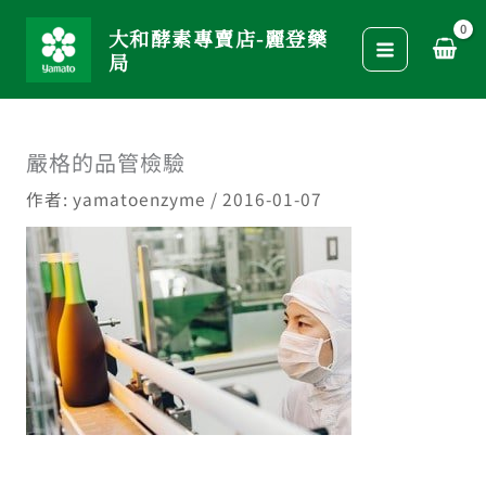
跳
大和酵素專賣店-麗登藥
至
局
主
要
內
嚴格的品管檢驗
容
作者:
yamatoenzyme
/
2016-01-07