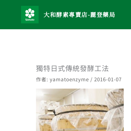
跳
至
大和酵素專賣店-麗登藥局
主
要
內
容
獨特日式傳統發酵工法
作者:
yamatoenzyme
/
2016-01-07