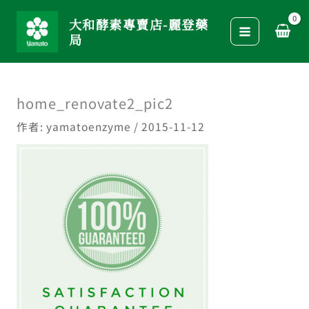
跳
大和酵素專賣店-麗登藥
至
局
主
要
內
home_renovate2_pic2
容
作者:
yamatoenzyme
/
2015-11-12