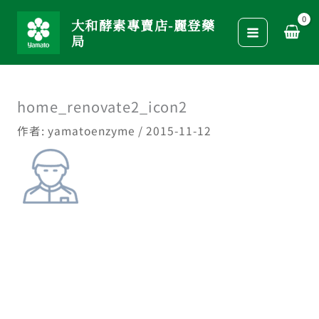
跳
大和酵素專賣店-麗登藥
至
局
主
要
內
home_renovate2_icon2
容
作者:
yamatoenzyme
/
2015-11-12