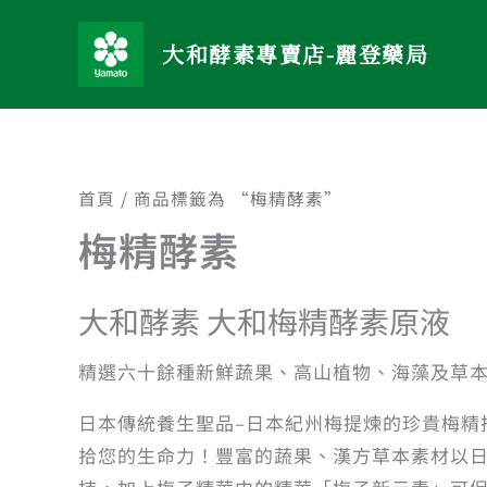
跳
至
大和酵素專賣店-麗登藥局
主
要
內
容
首頁
/ 商品標籤為 “梅精酵素”
梅精酵素
大和酵素 大和梅精酵素原液
精選六十餘種新鮮蔬果、高山植物、海藻及草
日本傳統養生聖品–日本紀州梅提煉的珍貴梅精搭
拾您的生命力！豐富的蔬果、漢方草本素材以