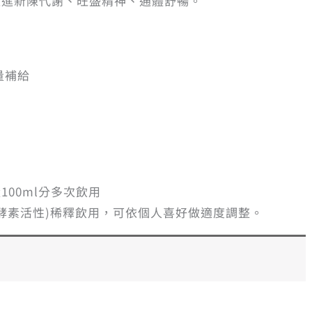
促進新陳代謝、旺盛精神、通體舒暢。
量補給
100ml分多次飲用
免破壞酵素活性)稀釋飲用，可依個人喜好做適度調整。