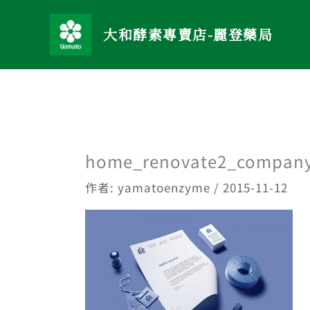
跳
至
大和酵素專賣店-麗登藥局
主
要
內
容
home_renovate2_compan
作者:
yamatoenzyme
/
2015-11-12