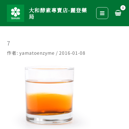
跳
大和酵素專賣店-麗登藥
至
局
主
要
內
7
容
作者:
yamatoenzyme
/
2016-01-08