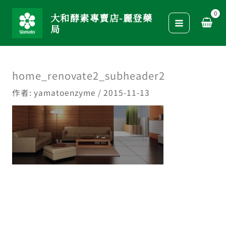
跳
大和酵素專賣店-麗登藥
至
局
主
要
內
home_renovate2_subheader2
容
作者:
yamatoenzyme
/
2015-11-13