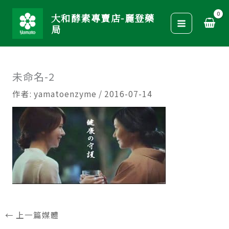
跳
大和酵素專賣店-麗登藥
至
局
主
要
內
未命名-2
容
作者:
yamatoenzyme
/
2016-07-14
←
上一篇媒體