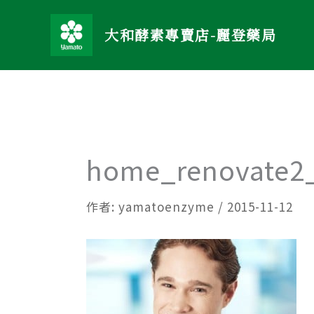
跳
至
大和酵素專賣店-麗登藥局
主
要
內
容
home_renovate2
作者:
yamatoenzyme
/
2015-11-12