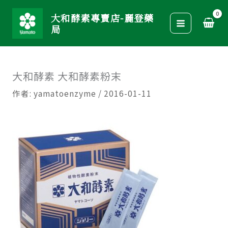
跳
大和酵素專賣店-麗登藥
至
局
主
要
內
大和酵素 大和酵素粉末
容
作者:
yamatoenzyme
/
2016-01-11