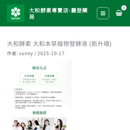
跳
大和酵素專賣店-麗登藥
至
局
主
要
內
大和酵素 大和本草植物發酵液 (新升級)
容
作者:
sunny
/
2025-10-17