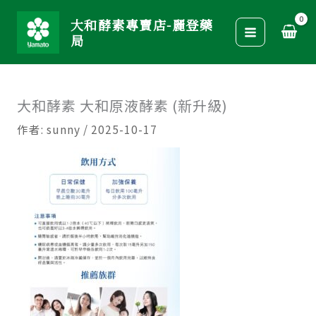
跳
大和酵素專賣店-麗登藥
至
局
主
要
內
大和酵素 大和原液酵素 (新升級)
容
作者:
sunny
/
2025-10-17