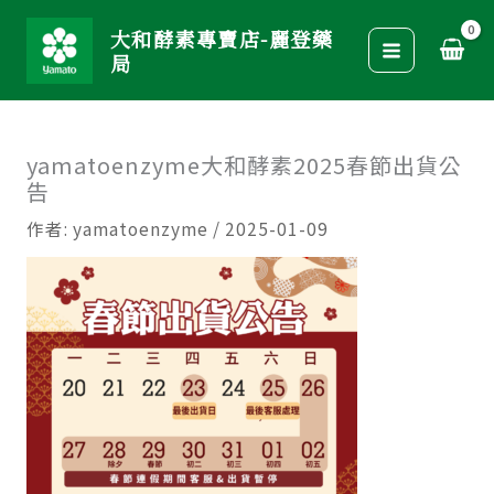
跳
大和酵素專賣店-麗登藥
至
局
主
要
內
yamatoenzyme大和酵素2025春節出貨公
容
告
作者:
yamatoenzyme
/
2025-01-09