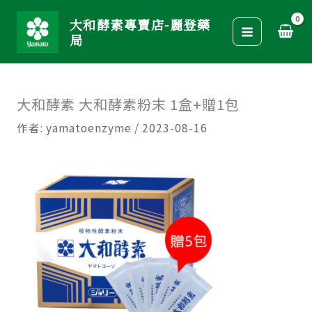
跳
大和酵素專賣店-麗登藥
至
局
主
要
內
大和酵素 大和酵素粉末 1盒+贈1包
容
作者:
yamatoenzyme
/
2023-08-16