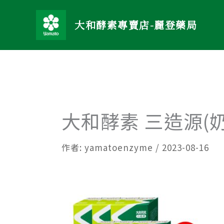
跳
至
大和酵素專賣店-麗登藥局
主
要
內
容
大和酵素 三造源(奶
作者:
yamatoenzyme
/
2023-08-16