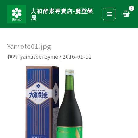
跳
大和酵素專賣店-麗登藥
至
局
主
要
內
Yamoto01.jpg
容
作者:
yamatoenzyme
/
2016-01-11