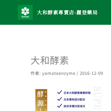
跳
至
大和酵素專賣店-麗登藥局
主
要
內
容
大和酵素
作者:
yamatoenzyme
/
2016-12-09