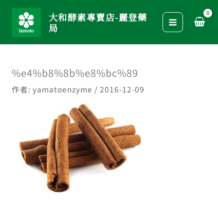
跳
大和酵素專賣店-麗登藥
至
局
主
要
內
%e4%b8%8b%e8%bc%89
容
作者:
yamatoenzyme
/
2016-12-09